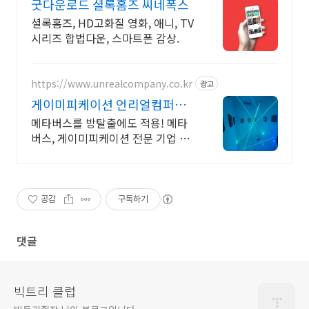
굿다운로드 셜록홈즈 씨네폭스
셜록홈즈, HD고화질 영화, 애니, TV
시리즈 합법다운, 스마트폰 감상.
https://www.unrealcompany.co.kr
광고
게이미피케이션 언리얼컴퍼니
새로운 혁신
메타버스를 방탈출에도 적용! 메타
버스, 게이미피케이션 전문 기업 언
리얼컴퍼니
공감
구독하기
댓글
빅트리 클럽