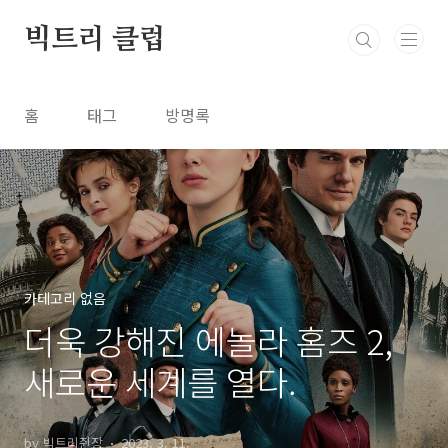
본문 바로가기
빅트리 클럽
홈
태그
방명록
카테고리 없음
더욱 강해진 에놀라 홈즈 2,
새로운 세계를 열다.
by 빅트리쥔장
2023. 3. 11.