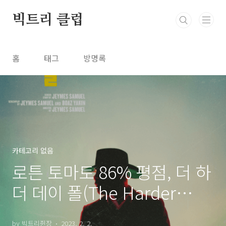
본문 바로가기
빅트리 클럽
홈
태그
방명록
카테고리 없음
로튼 토마토 86% 평점, 더 하
더 데이 폴(The Harder
They Fall, 2021) 줄거리와
by 빅트리쥔장
2023. 2. 2.