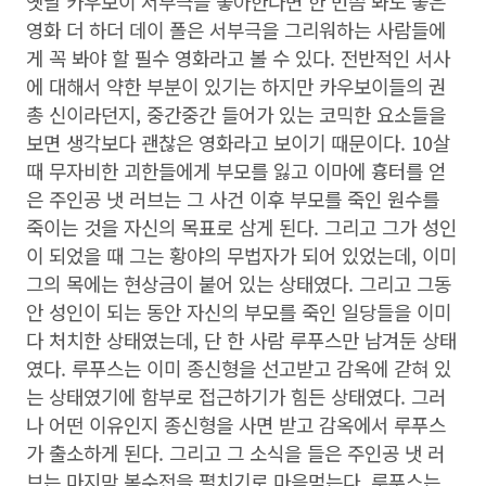
옛날 카우보이 서부극을 좋아한다면 한 번쯤 봐도 좋은
영화 더 하더 데이 폴은 서부극을 그리워하는 사람들에
게 꼭 봐야 할 필수 영화라고 볼 수 있다. 전반적인 서사
에 대해서 약한 부분이 있기는 하지만 카우보이들의 권
총 신이라던지, 중간중간 들어가 있는 코믹한 요소들을
보면 생각보다 괜찮은 영화라고 보이기 때문이다. 10살
때 무자비한 괴한들에게 부모를 잃고 이마에 흉터를 얻
은 주인공 냇 러브는 그 사건 이후 부모를 죽인 원수를
죽이는 것을 자신의 목표로 삼게 된다. 그리고 그가 성인
이 되었을 때 그는 황야의 무법자가 되어 있었는데, 이미
그의 목에는 현상금이 붙어 있는 상태였다. 그리고 그동
안 성인이 되는 동안 자신의 부모를 죽인 일당들을 이미
다 처치한 상태였는데, 단 한 사람 루푸스만 남겨둔 상태
였다. 루푸스는 이미 종신형을 선고받고 감옥에 갇혀 있
는 상태였기에 함부로 접근하기가 힘든 상태였다. 그러
나 어떤 이유인지 종신형을 사면 받고 감옥에서 루푸스
가 출소하게 된다. 그리고 그 소식을 들은 주인공 냇 러
브는 마지막 복수전을 펼치기로 마음먹는다. 루푸스는